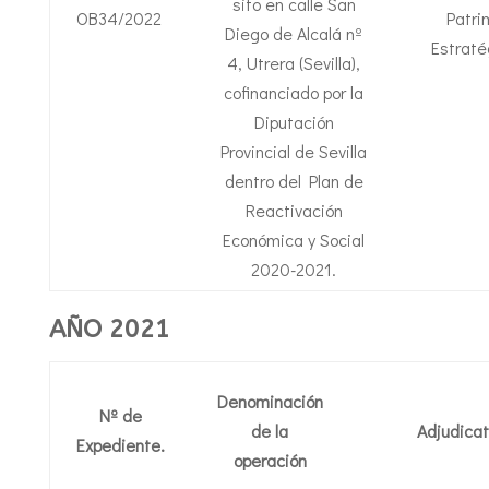
sito en calle San
OB34/2022
Patri
Diego de Alcalá nº
Estraté
4, Utrera (Sevilla),
cofinanciado por la
Diputación
Provincial de Sevilla
dentro del Plan de
Reactivación
Económica y Social
2020-2021.
AÑO 2021
Denominación
Nº de
de la
Adjudicat
Expediente.
operación