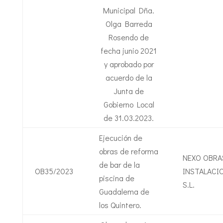
Municipal Dña.
Olga Barreda
Rosendo de
fecha junio 2021
y aprobado por
acuerdo de la
Junta de
Gobierno Local
de 31.03.2023.
Ejecución de
obras de reforma
NEXO OBRA
de bar de la
OB35/2023
INSTALACI
piscina de
S.L.
Guadalema de
los Quintero.