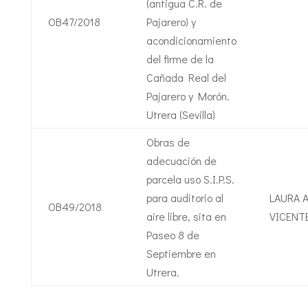
(antigua C.R. de
OB47/2018
Pajarero) y
acondicionamiento
del firme de la
Cañada Real del
Pajarero y Morón.
Utrera (Sevilla)
Obras de
adecuación de
parcela uso S.I.P.S.
para auditorio al
LAURA 
OB49/2018
aire libre, sita en
VICENT
Paseo 8 de
Septiembre en
Utrera.