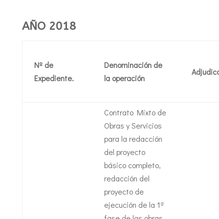
AÑO 2018
Nº de
Denominación de
Adjudic
Expediente.
la operación
Contrato Mixto de
Obras y Servicios
para la redacción
del proyecto
básico completo,
redacción del
proyecto de
ejecución de la 1ª
fase de las obras,