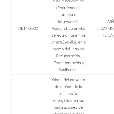
y de ejecución de
«Reordenación
Urbana e
Intervención
JIMÉ
OB14/2022
Paisajística en «La
CARMON
Vereda». Fase 1 de
(JICAR
Utrera (Sevilla), en el
marco del Plan de
Recuperación,
Transformación y
Resiliencia.
Obras del proyecto
de mejora de la
eficiencia
energética en las
instalaciones de
alumbrado público