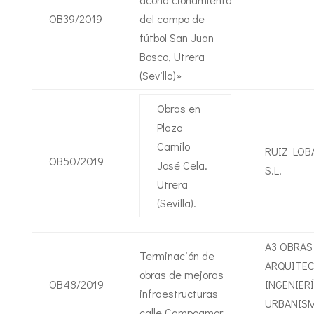
OB39/2019
del campo de
fútbol San Juan
Bosco, Utrera
(Sevilla)»
Obras en
Plaza
Camilo
RUIZ LOB
OB50/2019
José Cela.
S.L.
Utrera
(Sevilla).
A3 OBRAS
Terminación de
ARQUITEC
obras de mejoras
OB48/2019
INGENIERÍ
infraestructuras
URBANIS
calle Campoamor