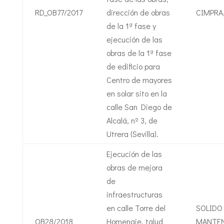
RD_OB77/2017
dirección de obras
CIMPRA,
de la 1ª fase y
ejecución de las
obras de la 1ª fase
de edificio para
Centro de mayores
en solar sito en la
calle San Diego de
Alcalá, nº 3, de
Utrera (Sevilla).
Ejecución de las
obras de mejora
de
infraestructuras
en calle Torre del
SOLIDO
OB28/2018
Homenaje, talud
MANTEN