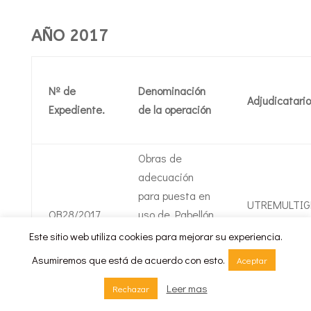
AÑO 2017
Nº de
Denominación
Adjudicatario
Expediente.
de la operación
Obras de
adecuación
para puesta en
UTREMULTIG
OB28/2017
uso de Pabellón
SL
Polideportivo
Este sitio web utiliza cookies para mejorar su experiencia.
cubierto de
Asumiremos que está de acuerdo con esto.
Aceptar
Vistalegre
Leer mas
Rechazar
Trabajos de