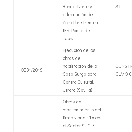
Ronda Norte y
S.L.
adecuación del
área libre frente al
IES Ponce de
León.
Ejecución de las
obras de
habilitación de la
CONST
OB31/2018
Casa Surga para
OLMO CE
Centro Cultural.
Utrera (Sevilla)
Obras de
mantenimiento del
firme viario sito en
el Sector SUO-3