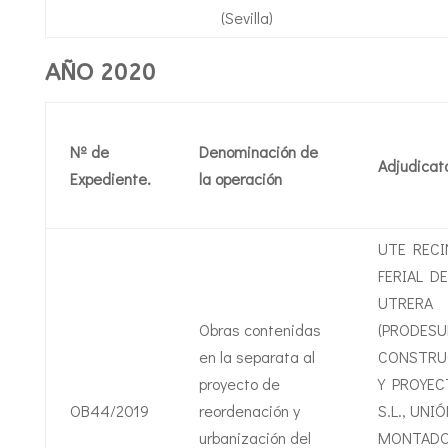
(Sevilla)
AÑO 2020
Nº de
Denominación de
Adjudicat
Expediente.
la operación
UTE REC
FERIAL DE
UTRERA
Obras contenidas
(PRODESU
en la separata al
CONSTRU
proyecto de
Y PROYEC
OB44/2019
reordenación y
S.L., UNI
urbanización del
MONTADO