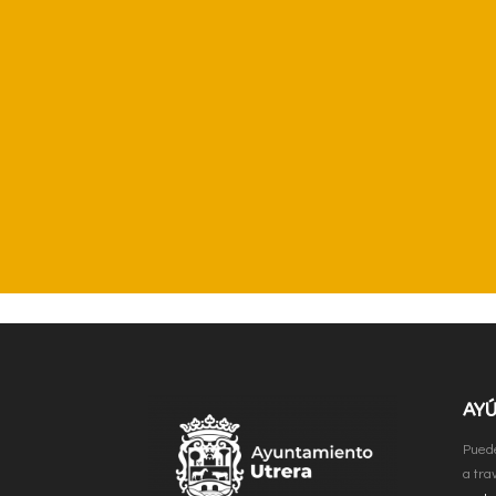
AY
Puede
a tra