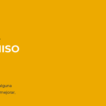
A
ISO
 alguna
mejorar,