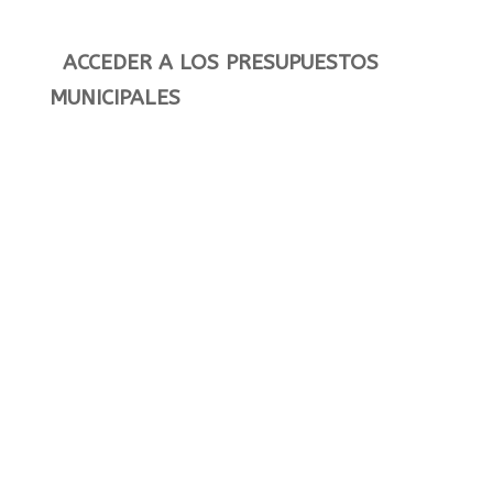
ACCEDER A LOS PRESUPUESTOS
MUNICIPALES
INDICADORES DE TRANSPARENCIA ITA
2014
TRANSPARENCIA ECONÓMICO-
FINANCIERA
INDICADORES DE TRANSPARENCIA
MUNICIPALES 2015
ECONÓMICA