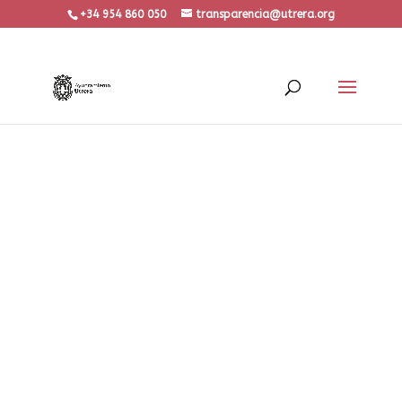
+34 954 860 050
transparencia@utrera.org
MODIFICACIONES
PRESUPUESTARIA
S APROBADAS
POR EL PLENO
MUNICIPAL, O POR
LA JUNTA DE