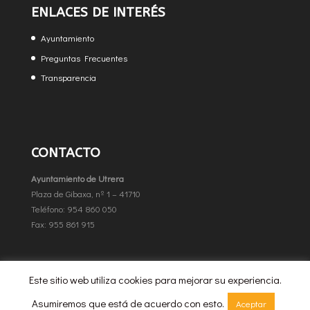
ENLACES DE INTERÉS
Ayuntamiento
Preguntas Frecuentes
Transparencia
CONTACTO
Ayuntamiento de Utrera
Plaza de Gibaxa, nº 1 – 41710
Teléfono: 954 860 050
Fax: 955 861 915
Este sitio web utiliza cookies para mejorar su experiencia.
Asumiremos que está de acuerdo con esto.
Aceptar